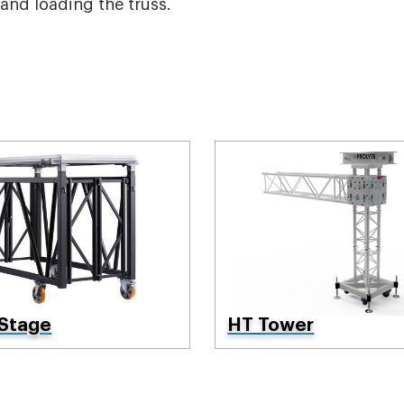
and loading the truss.
 Stage
HT Tower