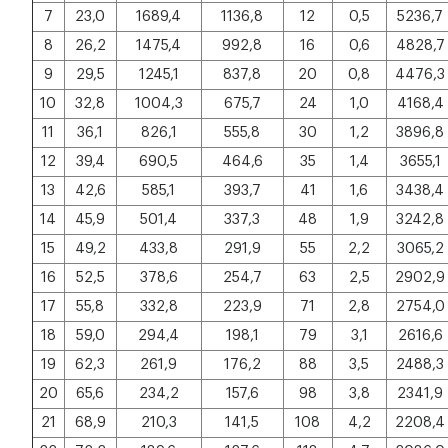
7
23,0
1689,4
1136,8
12
0,5
5236,7
8
26,2
1475,4
992,8
16
0,6
4828,7
9
29,5
1245,1
837,8
20
0,8
4476,3
10
32,8
1004,3
675,7
24
1,0
4168,4
11
36,1
826,1
555,8
30
1,2
3896,8
12
39,4
690,5
464,6
35
1,4
3655,1
13
42,6
585,1
393,7
41
1,6
3438,4
14
45,9
501,4
337,3
48
1,9
3242,8
15
49,2
433,8
291,9
55
2,2
3065,2
16
52,5
378,6
254,7
63
2,5
2902,9
17
55,8
332,8
223,9
71
2,8
2754,0
18
59,0
294,4
198,1
79
3,1
2616,6
19
62,3
261,9
176,2
88
3,5
2488,3
20
65,6
234,2
157,6
98
3,8
2341,9
21
68,9
210,3
141,5
108
4,2
2208,4