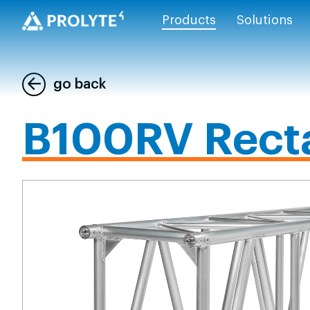
Products
Solutions
go back
B100RV Recta