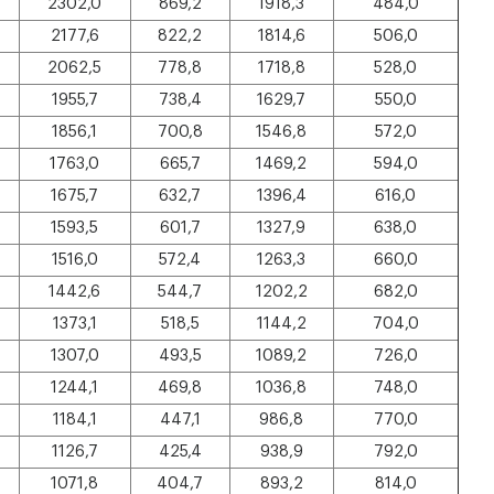
2302,0
869,2
1918,3
484,0
2177,6
822,2
1814,6
506,0
2062,5
778,8
1718,8
528,0
1955,7
738,4
1629,7
550,0
1856,1
700,8
1546,8
572,0
1763,0
665,7
1469,2
594,0
1675,7
632,7
1396,4
616,0
1593,5
601,7
1327,9
638,0
1516,0
572,4
1263,3
660,0
1442,6
544,7
1202,2
682,0
1373,1
518,5
1144,2
704,0
1307,0
493,5
1089,2
726,0
1244,1
469,8
1036,8
748,0
1184,1
447,1
986,8
770,0
1126,7
425,4
938,9
792,0
1071,8
404,7
893,2
814,0