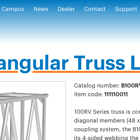
Campus
News
Dealer
Contact
Support
ngular Truss 
Catalog number:
B100R
Item code:
111110011
100RV Series truss is c
diagonal members (48 x
coupling system, the B1
its 4-sided webbing the 