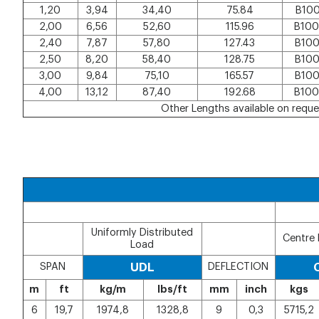
1,20
3,94
34,40
75.84
B100
2,00
6,56
52,60
115.96
B100
2,40
7,87
57,80
127.43
B100
2,50
8,20
58,40
128.75
B100
3,00
9,84
75,10
165.57
B100
4,00
13,12
87,40
192.68
B100
Other Lengths available on requ
Uniformly Distributed
Centre 
Load
SPAN
UDL
DEFLECTION
m
ft
kg/m
lbs/ft
mm
inch
kgs
6
19,7
1974,8
1328,8
9
0,3
5715,2