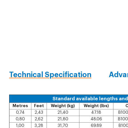
Technical Specification
Adva
Standard available lengths an
Metres
Feet
Weight (kg)
Weight (lbs)
0,74
2,43
21,40
47.18
B100
0,80
2,62
21,80
48.06
B100
1,00
3,28
31,70
69.89
B100