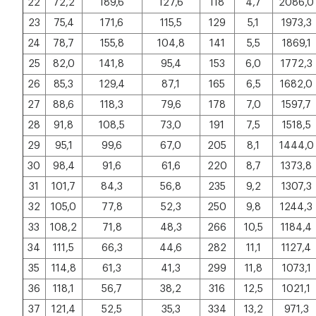
22
72,2
189,6
127,6
118
4,7
2086,0
23
75,4
171,6
115,5
129
5,1
1973,3
24
78,7
155,8
104,8
141
5,5
1869,1
25
82,0
141,8
95,4
153
6,0
1772,3
26
85,3
129,4
87,1
165
6,5
1682,0
27
88,6
118,3
79,6
178
7,0
1597,7
28
91,8
108,5
73,0
191
7,5
1518,5
29
95,1
99,6
67,0
205
8,1
1444,0
30
98,4
91,6
61,6
220
8,7
1373,8
31
101,7
84,3
56,8
235
9,2
1307,3
32
105,0
77,8
52,3
250
9,8
1244,3
33
108,2
71,8
48,3
266
10,5
1184,4
34
111,5
66,3
44,6
282
11,1
1127,4
35
114,8
61,3
41,3
299
11,8
1073,1
36
118,1
56,7
38,2
316
12,5
1021,1
37
121,4
52,5
35,3
334
13,2
971,3