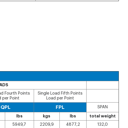
OADS
ad Fourth Points
Single Load Fifth Points
 per Point
Load per Point
QPL
FPL
SPAN
lbs
kgs
lbs
total weight
5949,7
2209,9
4877,2
132,0