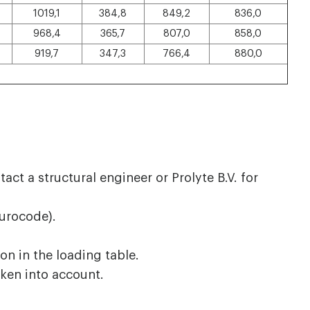
1019,1
384,8
849,2
836,0
968,4
365,7
807,0
858,0
919,7
347,3
766,4
880,0
act a structural engineer or Prolyte B.V. for
Eurocode).
on in the loading table.
ken into account.