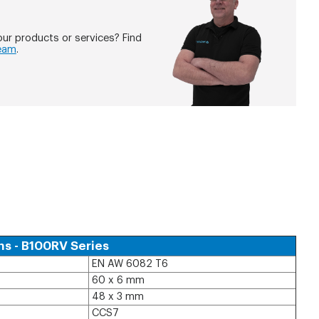
ur products or services? Find
eam
.
ns - B100RV Series
EN AW 6082 T6
60 x 6 mm
48 x 3 mm
CCS7