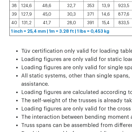
38
124,6
48,6
32,7
353
13,9
923,5
39
127,9
45,0
30,3
371
14,6
877,6
40
131,2
41,7
28,0
391
15,4
833,5
1 inch = 25,4 mm | 1m = 3.28 ft | 1 lbs = 0,453 kg
Tüv certification only valid for loading tabl
Loading figures are only valid for static loa
Loading figures are only valid for single s
All static systems, other than single spans, 
assistance.
Loading figures are calculated according t
The self-weight of the trusses is already ta
Loading figures are only valid for the cross
The interaction between bending moment and
Truss spans can be assembled from differen