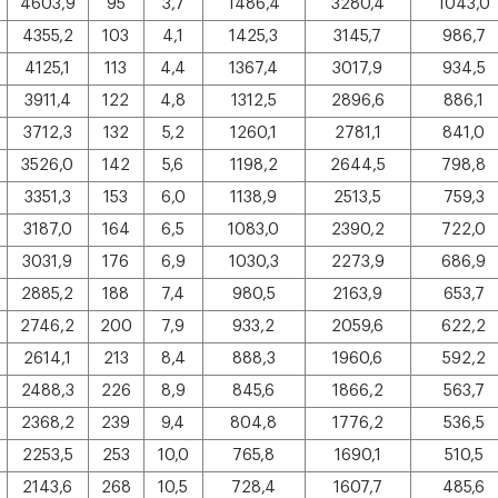
4603,9
95
3,7
1486,4
3280,4
1043,0
4355,2
103
4,1
1425,3
3145,7
986,7
4125,1
113
4,4
1367,4
3017,9
934,5
3911,4
122
4,8
1312,5
2896,6
886,1
3712,3
132
5,2
1260,1
2781,1
841,0
3526,0
142
5,6
1198,2
2644,5
798,8
3351,3
153
6,0
1138,9
2513,5
759,3
3187,0
164
6,5
1083,0
2390,2
722,0
3031,9
176
6,9
1030,3
2273,9
686,9
2885,2
188
7,4
980,5
2163,9
653,7
2746,2
200
7,9
933,2
2059,6
622,2
2614,1
213
8,4
888,3
1960,6
592,2
2488,3
226
8,9
845,6
1866,2
563,7
2368,2
239
9,4
804,8
1776,2
536,5
2253,5
253
10,0
765,8
1690,1
510,5
2143,6
268
10,5
728,4
1607,7
485,6