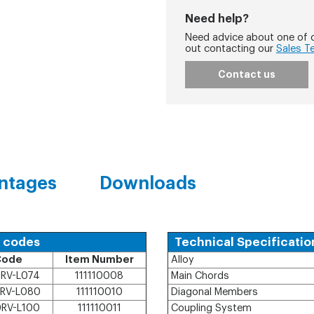
Need help?
Need advice about one of o
out contacting our
Sales T
Contact us
ntages
Downloads
d codes
Technical Specificatio
Code
Item Number
Alloy
RV-L074
111110008
Main Chords
RV-L080
111110010
Diagonal Members
RV-L100
111110011
Coupling System