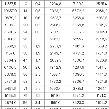
11557,5
10
0,4
3234,8
7139,3
2525,4
10657,0
13
0,5
3023,2
6672,2
2388,2
9879,2
16
0,6
2835,7
6258,4
2263,5
9199,7
20
0,8
2668,3
5888,8
2149,6
8600,2
24
0,9
2517,7
5556,5
2045,1
8066,8
28
1,1
2381,4
5255,7
1948,6
7588,6
33
1,3
2257,3
4981,8
1859,2
7157,0
38
1,5
2143,7
4731,2
1754,8
6764,9
44
1,7
2039,3
4500,7
1626,9
6406,8
50
2,0
1942,9
4287,9
1514,3
6078,0
56
2,2
1853,4
4090,5
1414,3
5774,8
63
2,5
1770,2
3906,7
1324,8
5491,6
71
2,8
1692,4
3735,1
1244,1
5168,6
78
3,1
1619,5
3574,2
1171,0
4874,0
86
3,4
1551,0
3423,0
1104,2