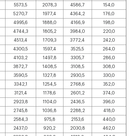
5573,5
2078,3
4586,7
154,0
5270,7
1977,4
4364,2
176,0
4995,6
1888,0
4166,9
198,0
4744,3
1805,2
3984,0
220,0
4513,4
1709,3
3772,4
242,0
4300,5
1597,4
3525,5
264,0
4103,2
1497,8
3305,7
286,0
3872,7
1408,5
3108,5
308,0
3590,5
1327,8
2930,5
330,0
3342,1
1254,5
2768,6
352,0
3121,4
1178,6
2601,2
374,0
2923,8
1104,0
2436,5
396,0
2745,8
1036,8
2288,2
418,0
2584,3
975,8
2153,6
440,0
2437,0
920,2
2030,8
462,0