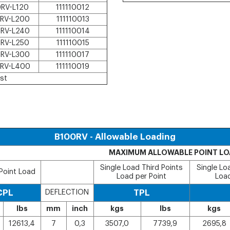
RV-L120
111110012
RV-L200
111110013
RV-L240
111110014
RV-L250
111110015
RV-L300
111110017
RV-L400
111110019
est
B100RV - Allowable Loading
MAXIMUM ALLOWABLE POINT L
Single Load Third Points
Single Lo
Point Load
Load per Point
Load
CPL
DEFLECTION
TPL
lbs
mm
inch
kgs
lbs
kgs
12613,4
7
0,3
3507,0
7739,9
2695,8